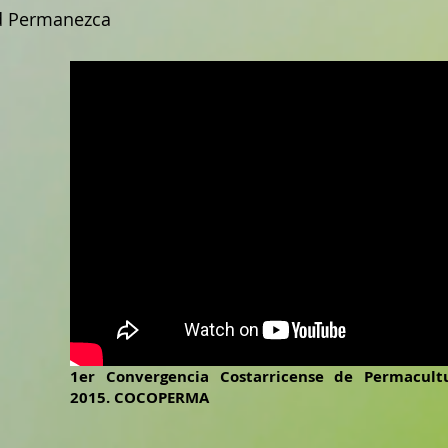
d Permanezca
1er Convergencia Costarricense de Permacultu
2015. COCOPERMA